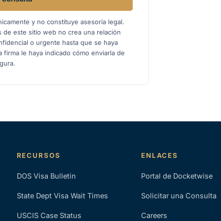
nicamente y no constituye asesoría legal.
de este sitio web no crea una relación
nfidencial o urgente hasta que se haya
a firma le haya indicado cómo enviarla de
gura.
RECURSOS
ENLACES
DOS Visa Bulletin
Portal de Docketwise
State Dept Visa Wait Times
Solicitar una Consulta
USCIS Case Status
Careers