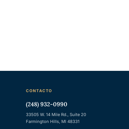
CONTACTO
(248) 932-0990
33505 W. 14 Mile Rd., Suite 20
Farmington Hills, MI 48331