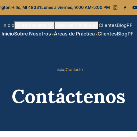
ngton Hills, MI 48331
Lunes a viernes, 9:00 AM-5:00 PM
Inicio
Clientes
Blog
PF
Sobre Nosotros
Áreas de Práctica
Inicio
Sobre Nosotros
Áreas de Práctica
Clientes
Blog
PF
Inicio
/
Contacto
Contáctenos