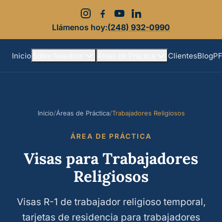
Llámenos hoy:
(248) 932-0990
Inicio
Clientes
Blog
P
Sobre Nosotros
Áreas de Práctica
Inicio
/
Áreas de Práctica
/
Trabajadores Religiosos
ÁREA DE PRÁCTICA
Visas para Trabajadores
Religiosos
Visas R-1 de trabajador religioso temporal,
tarjetas de residencia para trabajadores