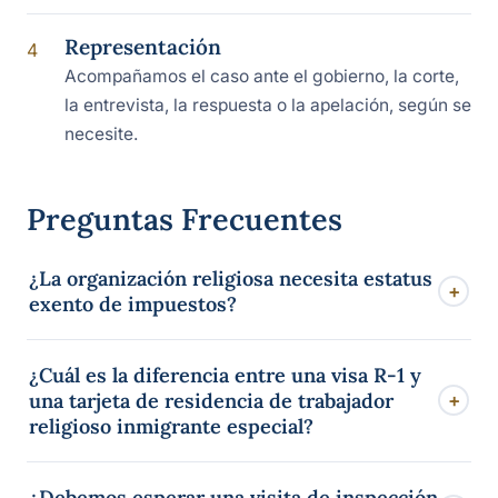
Representación
4
Acompañamos el caso ante el gobierno, la corte,
la entrevista, la respuesta o la apelación, según se
necesite.
Preguntas Frecuentes
¿La organización religiosa necesita estatus
+
exento de impuestos?
Por lo general sí. La organización normalmente debe
¿Cuál es la diferencia entre una visa R-1 y
demostrar que es una organización religiosa sin fines
una tarjeta de residencia de trabajador
+
de lucro y de buena fe —comúnmente mediante
religioso inmigrante especial?
documentación de exención de impuestos— y que
puede sostener al trabajador. Establecer esto desde
La R-1 es una visa temporal para trabajo religioso en
¿Debemos esperar una visita de inspección
temprano es esencial para la petición.