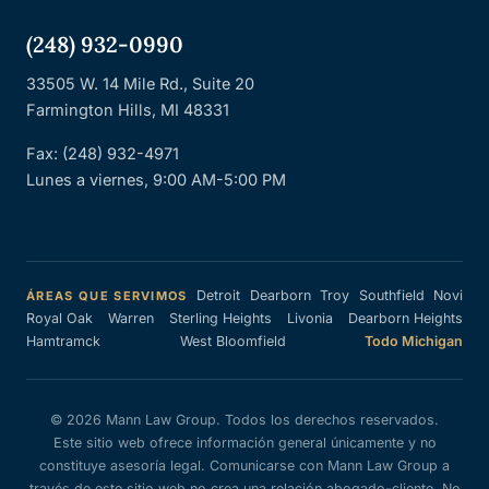
(248) 932-0990
33505 W. 14 Mile Rd., Suite 20
Farmington Hills, MI 48331
Fax: (248) 932-4971
Lunes a viernes, 9:00 AM-5:00 PM
Detroit
Dearborn
Troy
Southfield
Novi
ÁREAS QUE SERVIMOS
Royal Oak
Warren
Sterling Heights
Livonia
Dearborn Heights
Hamtramck
West Bloomfield
Todo Michigan
© 2026 Mann Law Group. Todos los derechos reservados.
Este sitio web ofrece información general únicamente y no
constituye asesoría legal. Comunicarse con Mann Law Group a
través de este sitio web no crea una relación abogado-cliente. No